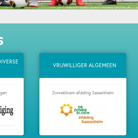
S
DIVERSE
VRIJWILLIGER ALGEMEEN
ngen
Zonnebloem afdeling Sassenheim