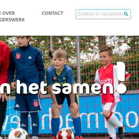
 OVER
CONTACT
IGERSWERK
!
en het samen