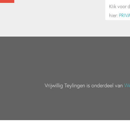
Klik voor 
hier:
PRIV
Vrijwillig Teylingen is onderdeel van
We