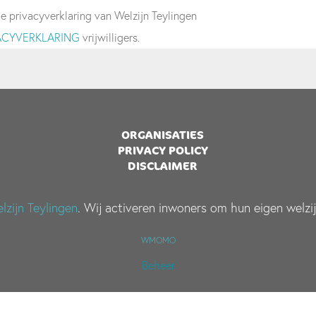
de privacyverklaring van Welzijn Teylingen
ACYVERKLARING
vrijwilligers.
ORGANISATIES
PRIVACY POLICY
DISCLAIMER
lzijn Teylingen
. Wij activeren inwoners om hun eigen welzi
WMOMO
Beheer