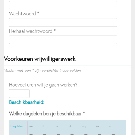
Wachtwoord
*
Herhaal wachtwoord
*
Voorkeuren vrijwilligerswerk
Velden met een * zijn verplichte invoervelden
Hoeveel uren wil je gaan werken?
Beschikbaarheid:
Welke dagdelen ben je beschikbaar
*
Dagdelen
ma
di
wo
do
vrij
za
zo