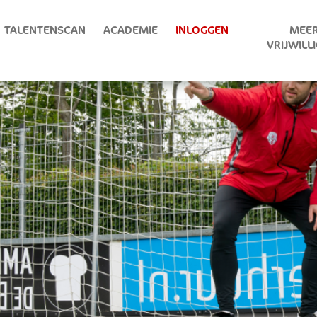
TALENTENSCAN
ACADEMIE
INLOGGEN
MEER
VRIJWILL