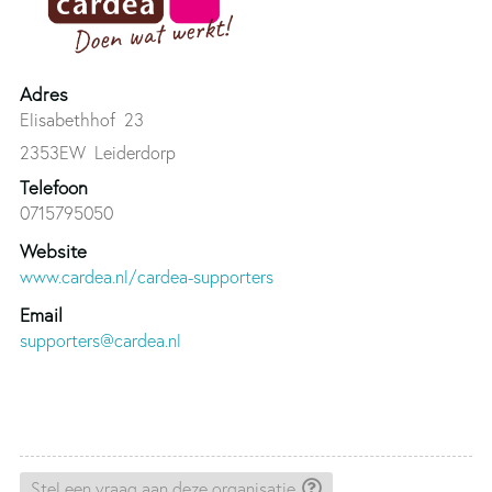
Adres
Elisabethhof 23
2353EW
Leiderdorp
Telefoon
0715795050
Website
www.cardea.nl/cardea-supporters
Email
supporters@cardea.nl
Stel een vraag aan deze organisatie