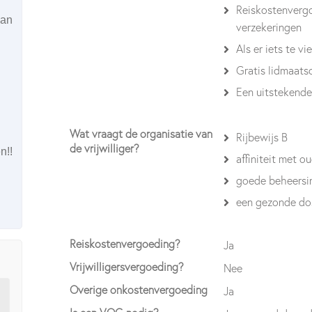
Reiskostenvergo
kan
verzekeringen
Als er iets te vi
Gratis lidmaat
Een uitstekende
Wat vraagt de organisatie van
Rijbewijs B
de vrijwilliger?
n!!
affiniteit met 
goede beheersin
een gezonde do
Reiskostenvergoeding?
Ja
Vrijwilligersvergoeding?
Nee
Overige onkostenvergoeding
Ja