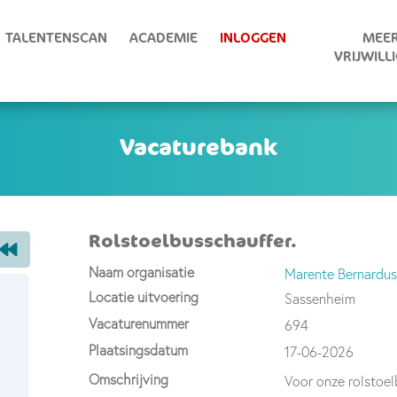
TALENTENSCAN
ACADEMIE
INLOGGEN
MEER
VRIJWILL
Rolstoelbusschauffer.
Naam organisatie
Marente Bernardus
Locatie uitvoering
Sassenheim
Vacaturenummer
694
Plaatsingsdatum
17-06-2026
Omschrijving
Voor onze rolstoelb