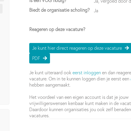
Is een VOG nodig?
Ja, vergoed door d
Biedt de organisatie scholing?
Ja
Reageren op deze vacature?
Je kunt hier direct reageren op deze vacature
PDF
Je kunt uiteraard ook
eerst inloggen
en dan reager
vacature. Om in te kunnen loggen dien je eerst een
hebben aangemaakt.
Het voordeel van een eigen account is dat je jouw
vrijwilligerswensen kenbaar kunt maken in de vaca
Daardoor kunnen organisaties jou ook zelf benade
vacatures.