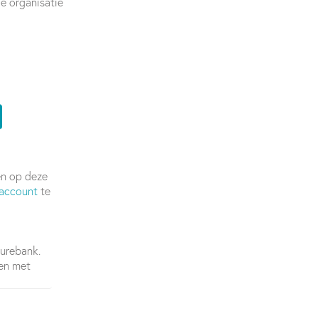
e organisatie
en op deze
account
te
turebank.
ren met