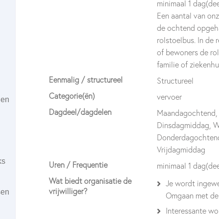
minimaal 1 dag(dee
Een aantal van on
de ochtend opgeha
rolstoelbus. In de
of bewoners de rol
familie of ziekenh
Eenmalig / structureel
Structureel
Categorie(ën)
vervoer
ien
Dagdeel/dagdelen
Maandagochtend,
Dinsdagmiddag, 
Donderdagochtend
Vrijdagmiddag
ks
Uren / Frequentie
minimaal 1 dag(de
Wat biedt organisatie de
Je wordt ingewe
vrijwilliger?
sen
Omgaan met de r
Interessante wor