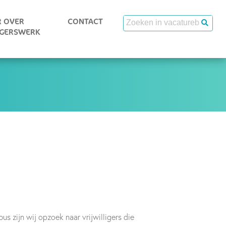
 OVER
CONTACT
IGERSWERK
us zijn wij opzoek naar vrijwilligers die