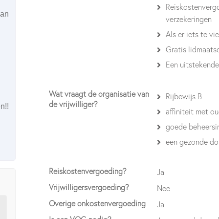
Reiskostenvergo
kan
verzekeringen
Als er iets te vi
Gratis lidmaat
Een uitstekende
Wat vraagt de organisatie van
Rijbewijs B
de vrijwilliger?
n!!
affiniteit met 
goede beheersin
een gezonde do
Reiskostenvergoeding?
Ja
Vrijwilligersvergoeding?
Nee
Overige onkostenvergoeding
Ja