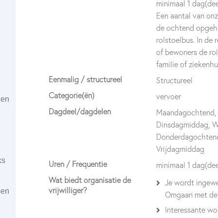
minimaal 1 dag(dee
Een aantal van on
de ochtend opgeha
rolstoelbus. In de
of bewoners de rol
familie of ziekenh
Eenmalig / structureel
Structureel
Categorie(ën)
vervoer
ien
Dagdeel/dagdelen
Maandagochtend,
Dinsdagmiddag, 
Donderdagochtend
Vrijdagmiddag
ks
Uren / Frequentie
minimaal 1 dag(de
Wat biedt organisatie de
Je wordt ingewe
vrijwilliger?
sen
Omgaan met de r
Interessante wor