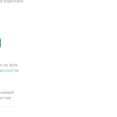
e organisatie
en op deze
account
te
turebank.
ren met