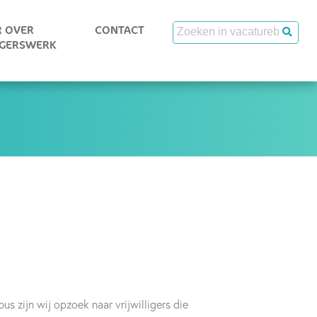
 OVER
CONTACT
IGERSWERK
us zijn wij opzoek naar vrijwilligers die