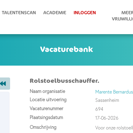
TALENTENSCAN
ACADEMIE
INLOGGEN
MEER
VRIJWILL
Rolstoelbusschauffer.
Naam organisatie
Marente Bernardus
Locatie uitvoering
Sassenheim
Vacaturenummer
694
Plaatsingsdatum
17-06-2026
Omschrijving
Voor onze rolstoelb