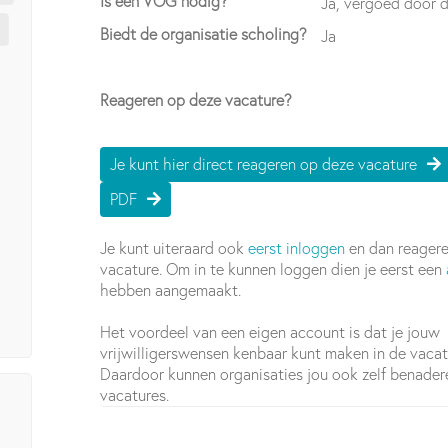
Is een VOG nodig?
Ja, vergoed door d
Biedt de organisatie scholing?
Ja
Reageren op deze vacature?
Je kunt hier direct reageren op deze vacature
PDF
Je kunt uiteraard ook
eerst inloggen
en dan reager
vacature. Om in te kunnen loggen dien je eerst een
hebben aangemaakt.
Het voordeel van een eigen account is dat je jouw
vrijwilligerswensen kenbaar kunt maken in de vaca
Daardoor kunnen organisaties jou ook zelf benade
vacatures.