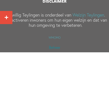
DISCLAIMER
Vrijwillig Teylingen is onderdeel van
Welzijn Teylingen
.
Wij activeren inwoners om hun eigen welzijn en dat van
hun omgeving te verbeteren.
WMOMO
Beheer