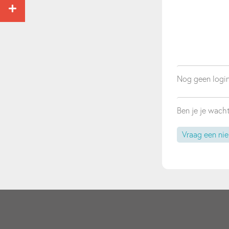
Nog geen logi
Ben je je wac
Vraag een ni